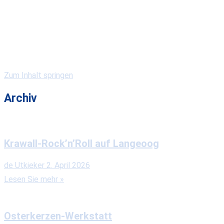
Kirchengemeinden
Gewerbe & Gastronomie
Vereine & Serviceclubs
Veranstaltungen
Zum Inhalt springen
Archiv
Krawall-Rock’n’Roll auf Langeoog
de Utkieker
2. April 2026
Lesen Sie mehr »
Osterkerzen-Werkstatt