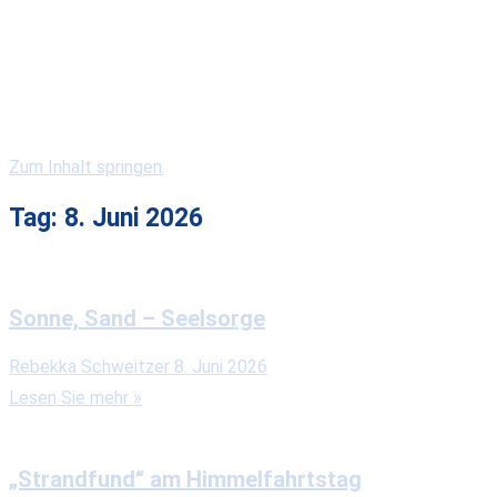
Kirchengemeinden
Gewerbe & Gastronomie
Vereine & Serviceclubs
Veranstaltungen
Zum Inhalt springen
Tag:
8. Juni 2026
Sonne, Sand – Seelsorge
Rebekka Schweitzer
8. Juni 2026
Lesen Sie mehr »
„Strandfund“ am Himmelfahrtstag