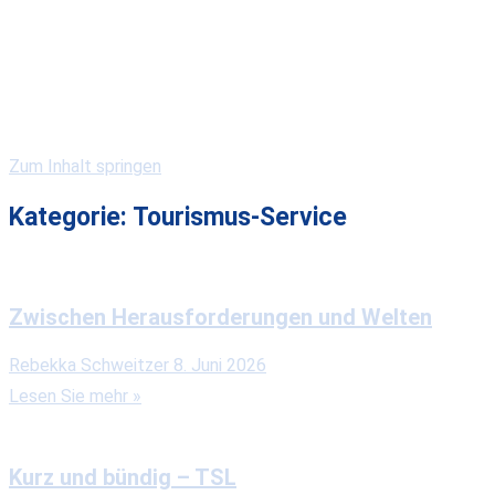
Kirchengemeinden
Gewerbe & Gastronomie
Vereine & Serviceclubs
Veranstaltungen
Zum Inhalt springen
Kategorie:
Tourismus-Service
Zwischen Herausforderungen und Welten
Rebekka Schweitzer
8. Juni 2026
Lesen Sie mehr »
Kurz und bündig – TSL